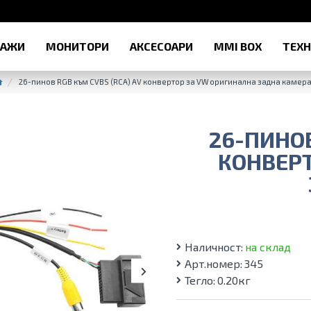
РАЖИ
МОНИТОРИ
АКСЕСОАРИ
MMI BOX
ТЕХ
26-пинов RGB към CVBS (RCA) AV конвертор за VW оригинална задна камер
26-ПИНОВ
КОНВЕР
Наличност:
на склад
Арт.номер:
345
Тегло:
0.20кг