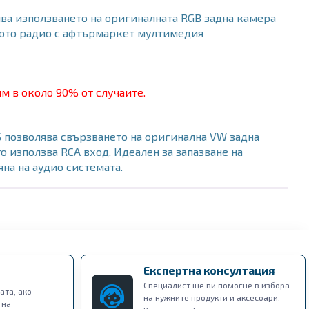
ва използването на оригиналната RGB задна камера
ното радио с афтърмаркет мултимедия
м в около 90% от случаите.
 позволява свързването на оригинална VW задна
о използва RCA вход. Идеален за запазване на
на на аудио системата.
Експертна консултация
Специалист ще ви помогне в избора
ата, ако
на нужните продукти и аксесоари.
 на