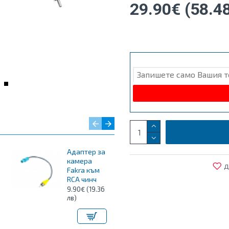
29.90€ (58.4
Адаптер за
Мултимедия
камера
за VW
Д
Fakra към
Passat Golf
RCA чинч
Skoda Seat
9"
9.90€ (19.36
лв)
409.90€
(801.69 лв)