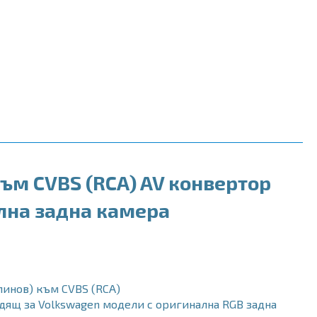
ъм CVBS (RCA) AV конвертор
лна задна камера
пинов) към CVBS (RCA)
ящ за Volkswagen модели с оригинална RGB задна