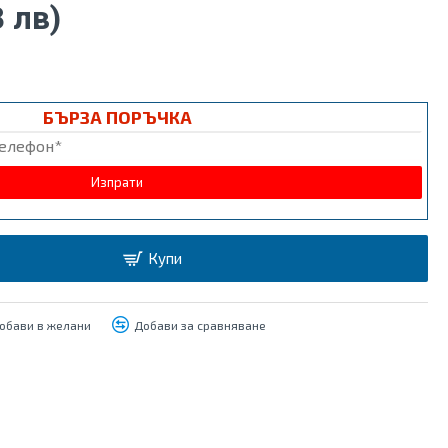
8 лв)
БЪРЗА ПОРЪЧКА
Купи
Мултимедия
за
обави в желани
Добави за сравняване
Volkswagen
Golf 6
(2008-2013)
9"
154.90€
(302.96 лв)