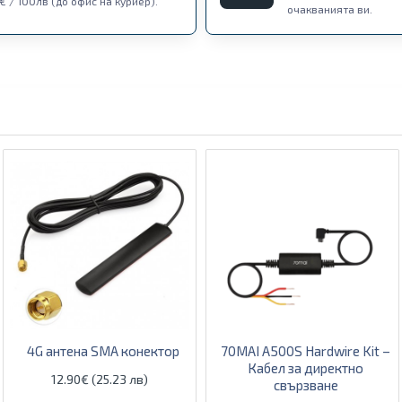
€ / 100лв (до офис на куриер).
очакванията ви.
4G антена SMA конектор
70MAI A500S Hardwire Kit –
Кабел за директно
12.90€ (25.23 лв)
свързване