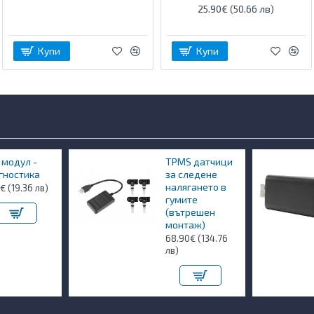
25.90€ (50.66 лв)
Купи
Купи
 модул -
TPMS датчици
гностика
за следене
налягането в
€ (19.36 лв)
гумите
(вътрешен
монтаж)
68.90€ (134.76
лв)