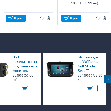
40.90€ (79.99 лв)
Купи
Купи
USB
Мултимедия
видеоизход за
за VW Passat
подглавници и
Golf Skoda
монитори
Seat 7"
25.90€ (50.66
384.90€ (752.80
лв)
лв)