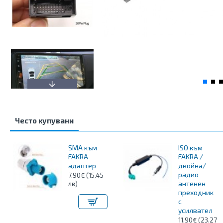
Често купувани
SMA към
ISO към
FAKRA
FAKRA /
адаптер
двойна/
радио
7.90€ (15.45
антенен
лв)
преходник
с
усилвател
11.90€ (23.27