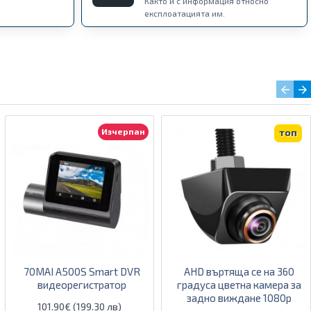
Както и с информация относно
експлоатацията им.
Изчерпан
топ
70MAI A500S Smart DVR
AHD въртяща се на 360
видеорегистратор
градуса цветна камера за
задно виждане 1080p
101.90€ (199.30 лв)