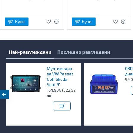
Купи
Купи
Най-разглеждани
Последно разгледани
Мултимедия
OBD
за VW Passat
диа
Golf Skoda
9.90
Seat 9"
164.90€ (322.52
лв)