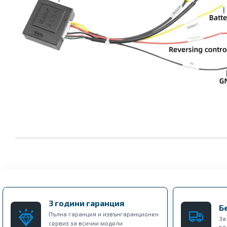
3 години гаранция
Б
Пълна гаранция и извънгаранционен
За
сервиз за всички модели