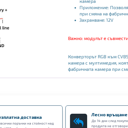
камера
Приложение: Позволя
при смяна на фабрич
Захранване: 12V
Важно:
модулът е съвмести
Конверторът RGB към CVBS
камера с мултимедия, коят
фабричната камера при смя
Лесно връщане
езплатна доставка
До 14 дни след покупк
 всички поръчки на стойност над
продукта не отговори