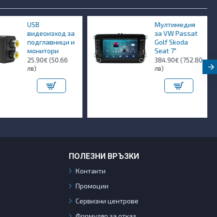
USB
Мултимедия
видеоизход за
за VW Passat
подглавници и
Golf Skoda
монитори
Seat 7"
25.90€ (50.66
384.90€ (752.80
лв)
лв)
ПОЛЕЗНИ ВРЪЗКИ
Контакти
Промоции
Сервизни центрове
Формуляр за отказ