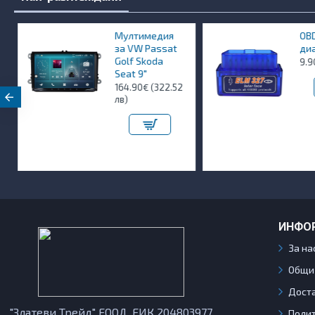
Мултимедия
OBD
за VW Passat
диа
Golf Skoda
9.90
Seat 9"
164.90€ (322.52
лв)
ИНФО
За на
Общи
Дост
"Златеви Трейд" ЕООД, ЕИК 204803977
Полит