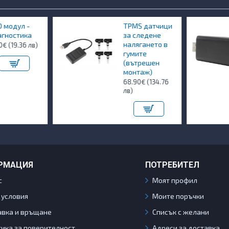
 модул -
TPMS датчици
гностика
за следене
налягането в
€ (19.36 лв)
гумите
(вътрешен
монтаж)
68.90€ (134.76
лв)
РМАЦИЯ
ПОТРЕБИТЕЛ
с
Моят профил
 условия
Моите поръчки
авка и връщане
Списък с желани
ика за поверителност
Адреси за доставка