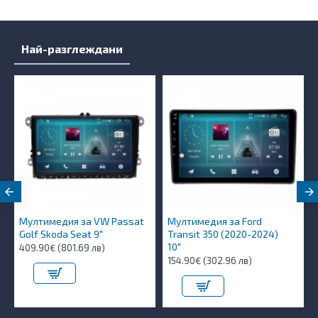
Най-разглеждани
Мултимедия за VW Passat
Мултимедия за Ford
Golf Skoda Seat 9"
Transit 350 (2020-2024)
10″
409.90€ (801.69 лв)
154.90€ (302.96 лв)