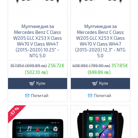
Мултимедия за
Мултимедия за
Mercedes Benz C Class
Mercedes Benz C Class
W205 GLC X253 X Class
W205 GLC X253 X Class
W470 V Class W447
W470 V Class W447
(2015-2020) 10.25″ -
(2015-2020) 12.3″ - NTG
NTG 5.0
5.0
256.72€
357.85€
357.85€ (699.89 лв)
408.98€ (799.90 лв)
(502.10 лв)
(699.89 лв)
Купи
Купи
Попитай
Попитай
-57 %