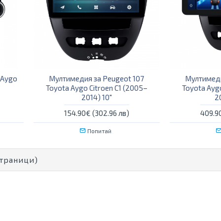
 Aygo
Мултимедия за Peugeot 107
Мултимеди
Toyota Aygo Citroen C1 (2005–
Toyota Aygo
2014) 10″
2
154.90€ (302.96 лв)
409.90
Попитай
Страници)