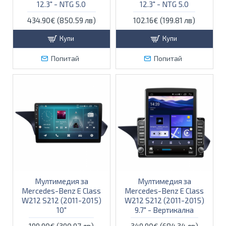
12.3" - NTG 5.0
12.3″ - NTG 5.0
434.90€ (850.59 лв)
102.16€ (199.81 лв)
Купи
Купи
Попитай
Попитай
Мултимедия за
Мултимедия за
Mercedes-Benz E Class
Mercedes-Benz E Class
W212 S212 (2011-2015)
W212 S212 (2011-2015)
10"
9.7" - Вертикална
199.90€ (390.97 лв)
349.90€ (684.34 лв)