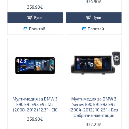
334.90€
359.90€
Купи
Купи
Попитай
Попитай
Мултимедия за BMW 3
Мултимедия за BMW 3
E90 E91 E92 E93 M3
Series E90 E91 E92 E93
(2008-2012) 12.3" - CIC
(2004-2012) 10.25" - Без
фабрична навигация
359.90€
332.29€