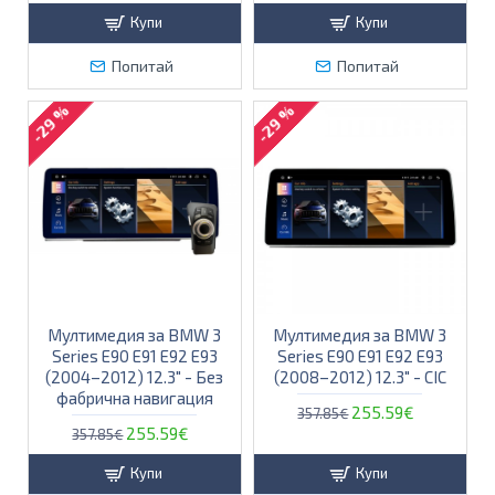
Купи
Купи
Попитай
Попитай
-29 %
-29 %
Мултимедия за BMW 3
Мултимедия за BMW 3
Series E90 E91 E92 E93
Series E90 E91 E92 E93
(2004–2012) 12.3″ - Без
(2008–2012) 12.3″ - CIC
фабрична навигация
255.59€
357.85€
255.59€
357.85€
Купи
Купи