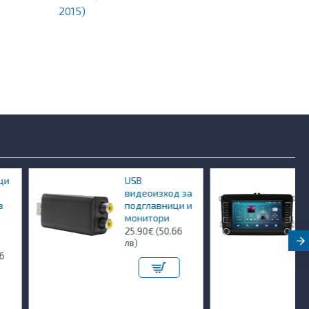
2015)
USB
Мултимедия
видеоизход за
за VW Passat
подглавници и
Golf Skoda
монитори
Seat 7"
25.90€ (50.66
384.90€ (752.80
лв)
лв)