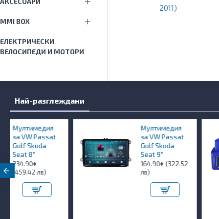
АКСЕСОАРИ
2011)
MMI BOX
ЕЛЕКТРИЧЕСКИ
ВЕЛОСИПЕДИ И МОТОРИ
Най-разглеждани
Мултимедия
OBD
за VW Passat
диа
Golf Skoda
9.90
Seat 9"
164.90€ (322.52
лв)