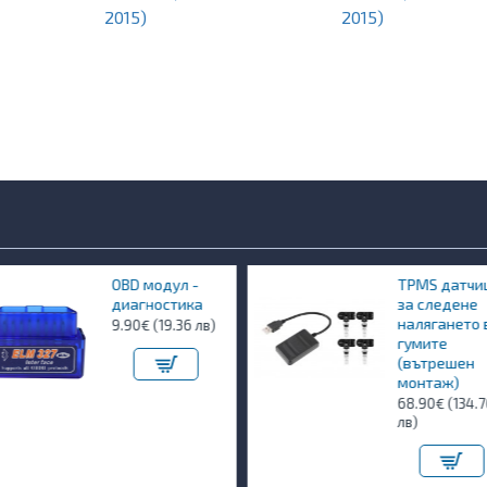
2015)
2015)
 модул -
TPMS датчици
гностика
за следене
налягането в
€ (19.36 лв)
гумите
(вътрешен
монтаж)
68.90€ (134.76
лв)