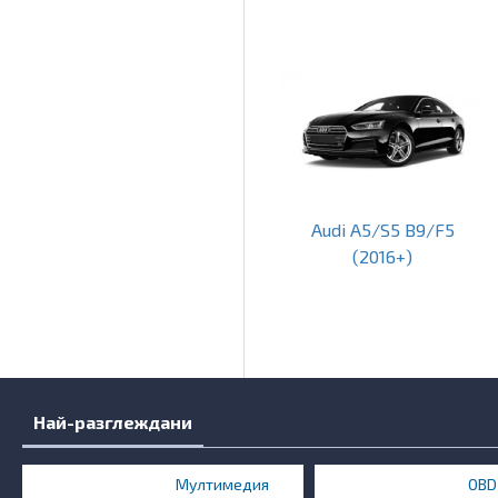
Audi A5/S5 B9/F5
(2016+)
Най-разглеждани
Мултимедия
OBD