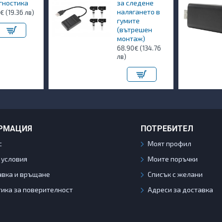
гностика
за следене
налягането в
€ (19.36 лв)
гумите
(вътрешен
монтаж)
68.90€ (134.76
лв)
РМАЦИЯ
ПОТРЕБИТЕЛ
с
Моят профил
 условия
Моите поръчки
авка и връщане
Списък с желани
ика за поверителност
Адреси за доставка