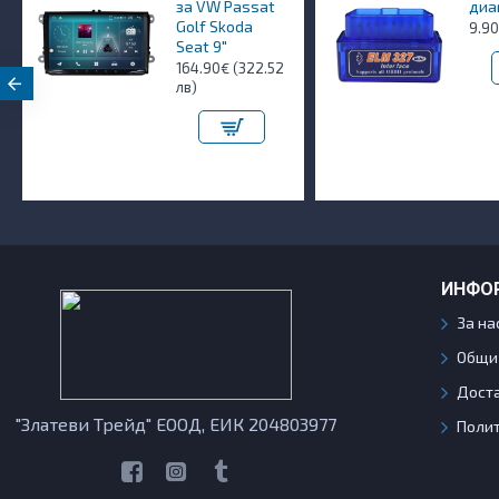
за VW Passat
диа
Golf Skoda
9.90
Seat 9"
164.90€ (322.52
лв)
ИНФО
За на
Общи
Дост
"Златеви Трейд" ЕООД, ЕИК 204803977
Полит