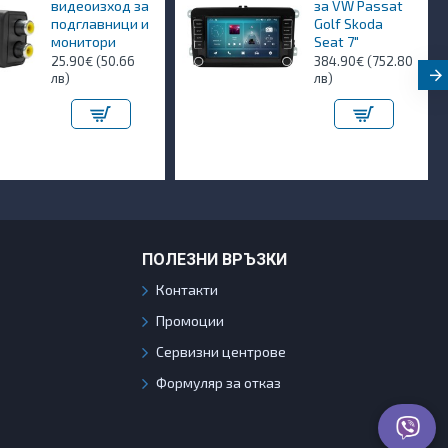
видеоизход за
за VW Passat
подглавници и
Golf Skoda
монитори
Seat 7"
25.90€ (50.66
384.90€ (752.80
лв)
лв)
ПОЛЕЗНИ ВРЪЗКИ
Контакти
Промоции
Сервизни центрове
Формуляр за отказ