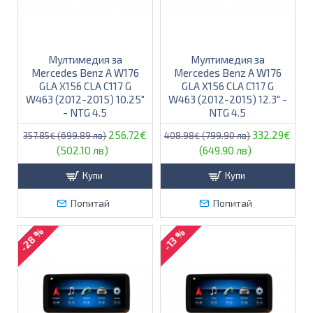
Мултимедия за
Мултимедия за
Mercedes Benz A W176
Mercedes Benz A W176
GLA X156 CLA C117 G
GLA X156 CLA C117 G
W463 (2012-2015) 10.25″
W463 (2012-2015) 12.3″ -
- NTG 4.5
NTG 4.5
256.72€
332.29€
357.85€ (699.89 лв)
408.98€ (799.90 лв)
(502.10 лв)
(649.90 лв)
Купи
Купи
Попитай
Попитай
-28 %
-13 %