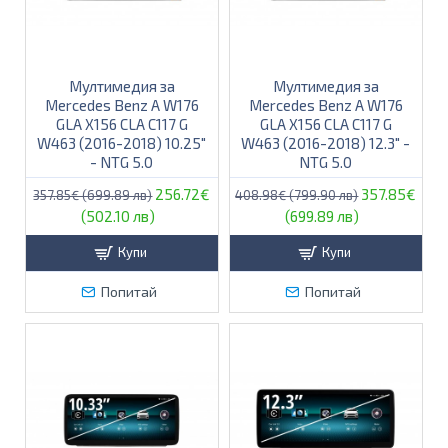
Мултимедия за
Мултимедия за
Mercedes Benz A W176
Mercedes Benz A W176
GLA X156 CLA C117 G
GLA X156 CLA C117 G
W463 (2016-2018) 10.25″
W463 (2016-2018) 12.3″ -
- NTG 5.0
NTG 5.0
256.72€
357.85€
357.85€ (699.89 лв)
408.98€ (799.90 лв)
(502.10 лв)
(699.89 лв)
Купи
Купи
Попитай
Попитай