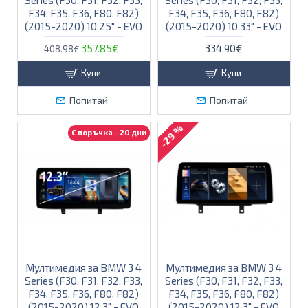
F34, F35, F36, F80, F82)
F34, F35, F36, F80, F82)
(2015-2020) 10.25" - ЕVO
(2015-2020) 10.33" - ЕVO
357.85€
334.90€
408.98€
Купи
Купи
Попитай
Попитай
-29 %
С поръчка ~ 20 дни
Мултимедия за BMW 3 4
Мултимедия за BMW 3 4
Series (F30, F31, F32, F33,
Series (F30, F31, F32, F33,
F34, F35, F36, F80, F82)
F34, F35, F36, F80, F82)
(2015-2020) 12.3" - ЕVO
(2015-2020) 12.3″ - EVO