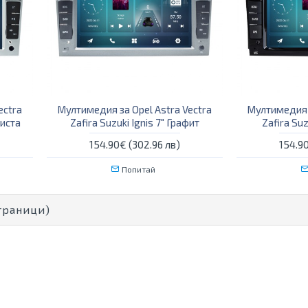
ectra
Мултимедия за Opel Astra Vectra
Мултимедия з
риста
Zafira Suzuki Ignis 7" Графит
Zafira Suz
154.90€ (302.96 лв)
154.90
Попитай
Страници)