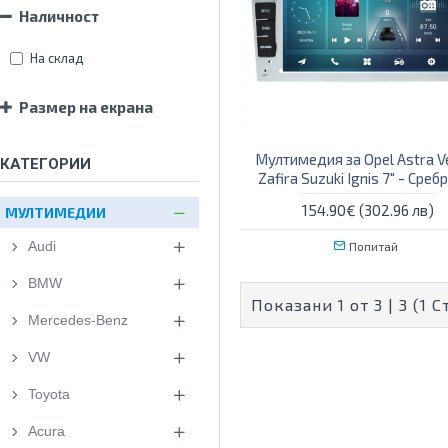
Наличност
На склад
Размер на екрана
Мултимедия за Opel Astra V
КАТЕГОРИИ
Zafira Suzuki Ignis 7" - Среб
154.90€ (302.96 лв)
МУЛТИМЕДИИ
Audi
Попитай
BMW
Показани 1 от 3 | 3 (1 
Mercedes-Benz
VW
Toyota
Acura