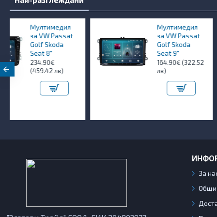
Мултимедия
O
t
за VW Passat
д
Golf Skoda
9
Seat 9"
164.90€ (322.52
лв)
ИНФО
За на
Общи
Дост