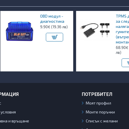
BD модул -
TPMS датчици
иагностика
за следене
налягането в
.90€ (19.36 лв)
гумите
(вътрешен
монтаж)
68.90€ (134.76
лв)
РМАЦИЯ
ПОТРЕБИТЕЛ
с
Моят профил
 условия
Моите поръчки
авка и връщане
Списък с желани