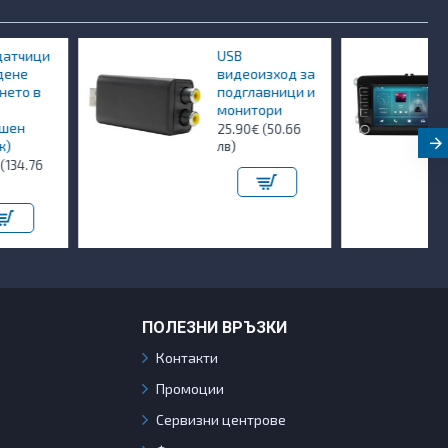
USB
Мултимедия
видеоизход за
за VW Passat
подглавници и
Golf Skoda
монитори
Seat 7"
25.90€ (50.66
384.90€ (752.80
лв)
лв)
ПОЛЕЗНИ ВРЪЗКИ
Контакти
Промоции
Сервизни центрове