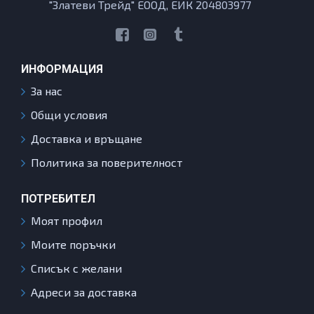
"Златеви Трейд" ЕООД, ЕИК 204803977
ИНФОРМАЦИЯ
За нас
Общи условия
Доставка и връщане
Политика за поверителност
ПОТРЕБИТЕЛ
Моят профил
Моите поръчки
Списък с желани
Адреси за доставка