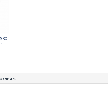
S SRX
 -
Страници)