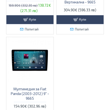
Вертикална - 9665
138.72€
169.90€ (332.30 лв)
304.90€ (596.33 лв)
(271.31 лв)
Купи
Купи
Попитай
Попитай
Мултимедия за Fiat
Panda (2003-2012) 9″ -
9665
154.90€ (302.96 лв)