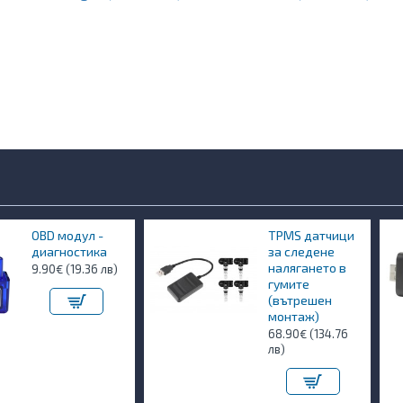
 модул -
TPMS датчици
гностика
за следене
налягането в
€ (19.36 лв)
гумите
(вътрешен
монтаж)
68.90€ (134.76
лв)