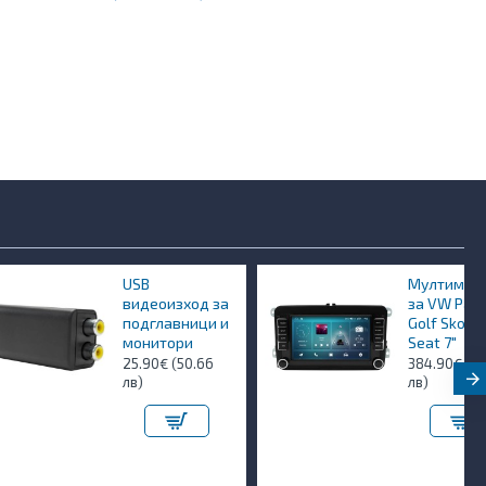
USB
Мултимедия
видеоизход за
за VW Passat
подглавници и
Golf Skoda
монитори
Seat 7"
25.90€ (50.66
384.90€ (752.80
лв)
лв)