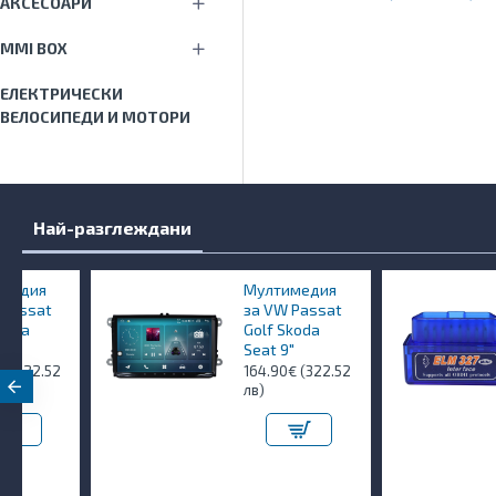
АКСЕСОАРИ
MMI BOX
ЕЛЕКТРИЧЕСКИ
ВЕЛОСИПЕДИ И МОТОРИ
Най-разглеждани
Мултимедия
OBD
за VW Passat
диа
Golf Skoda
9.90
Seat 9"
164.90€ (322.52
лв)