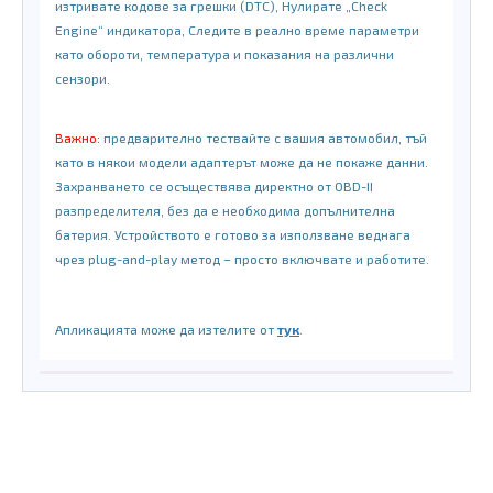
изтривате кодове за грешки (DTC), Нулирате „Check
Engine“ индикатора, Следите в реално време параметри
като обороти, температура и показания на различни
сензори.
Важно:
предварително тествайте с вашия автомобил, тъй
като в някои модели адаптерът може да не покаже данни.
Захранването се осъществява директно от OBD-II
разпределителя, без да е необходима допълнителна
батерия. Устройството е готово за използване веднага
чрез plug-and-play метод – просто включвате и работите.
Апликацията може да изтелите от
тук
.