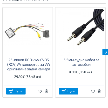
26-пинов RGB към CVBS
3.5мм аудио кабел за
(RCA) AV конвертор за VW
автомобил
оригинална задна камера
4.90€ (9.58 лв)
29.90€ (58.48 лв)
Купи
Купи