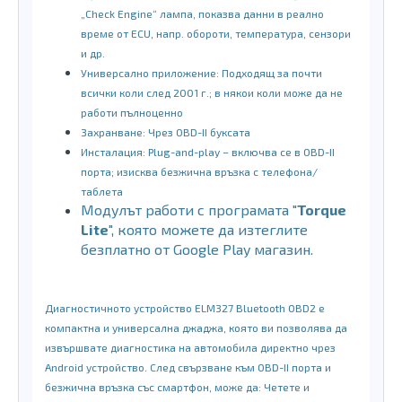
„Check Engine“ лампа, показва данни в реално
време от ECU, напр. обороти, температура, сензори
и др.
Универсално приложение: Подходящ за почти
всички коли след 2001 г.; в някои коли може да не
работи пълноценно
Захранване: Чрез OBD-II буксата
Инсталация: Plug-and-play – включва се в OBD-II
порта; изисква безжична връзка с телефона/
таблета
Модулът работи с програмата "
Torque
Lite
", която можете да изтеглите
безплатно от Google Play магазин.
Диагностичното устройство ELM327 Bluetooth OBD2 е
компактна и универсална джаджа, която ви позволява да
извършвате диагностика на автомобила директно чрез
Android устройство. След свързване към OBD-II порта и
безжична връзка със смартфон, може да: Четете и