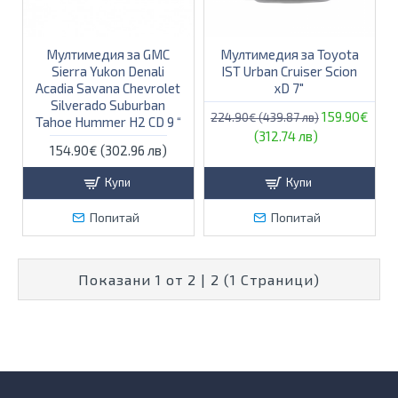
Мултимедия за GMC
Мултимедия за Toyota
Sierra Yukon Denali
IST Urban Cruiser Scion
Acadia Savana Chevrolet
xD 7"
Silverado Suburban
159.90€
224.90€ (439.87 лв)
Tahoe Hummer H2 CD 9 “
(312.74 лв)
154.90€ (302.96 лв)
Купи
Купи
Попитай
Попитай
Показани 1 от 2 | 2 (1 Страници)