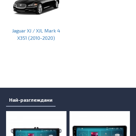
Jaguar XJ / XJL Mark 4
X351 (2010-2020)
Най-разглеждани