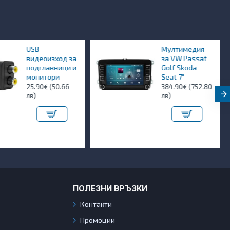
USB
Мултимедия
видеоизход за
за VW Passat
подглавници и
Golf Skoda
монитори
Seat 7"
25.90€ (50.66
384.90€ (752.80
лв)
лв)
ПОЛЕЗНИ ВРЪЗКИ
Контакти
Промоции