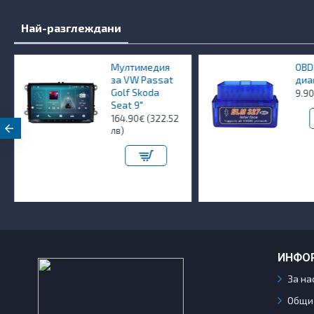
Най-разглеждани
Мултимедия
OBD
за VW Passat
диа
Golf Skoda
9.90
Seat 9"
164.90€ (322.52
лв)
ИНФО
За на
Общи