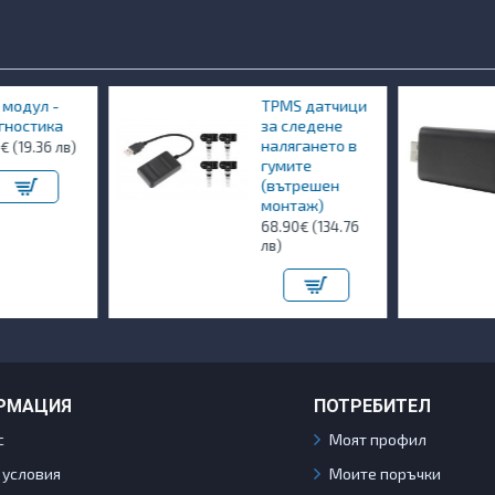
 модул -
TPMS датчици
гностика
за следене
налягането в
€ (19.36 лв)
гумите
(вътрешен
монтаж)
68.90€ (134.76
лв)
РМАЦИЯ
ПОТРЕБИТЕЛ
с
Моят профил
 условия
Моите поръчки