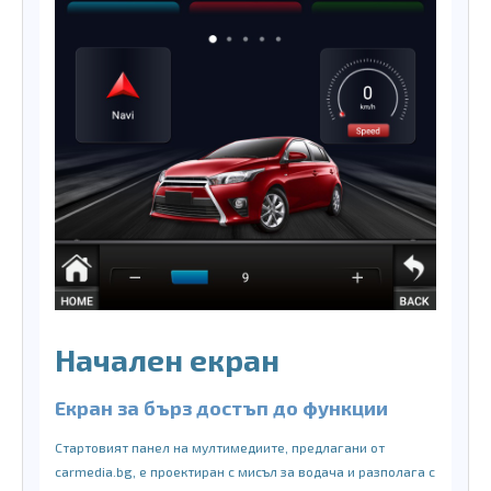
Начален екран
Екран за бърз достъп до функции
Стартовият панел на мултимедиите, предлагани от
carmedia.bg, е проектиран с мисъл за водача и разполага с