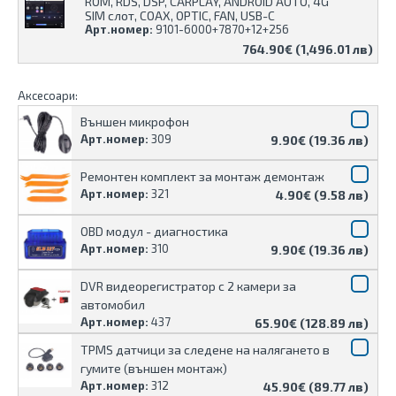
ROM, RDS, DSP, CARPLAY, ANDROID AUTO, 4G
SIM слот, COAX, OPTIC, FAN, USB-C
Арт.номер:
9101-6000+7870+12+256
764.90€ (1,496.01 лв)
Аксесоари:
Външен микрофон
Арт.номер:
309
9.90€ (19.36 лв)
Ремонтен комплект за монтаж демонтаж
Арт.номер:
321
4.90€ (9.58 лв)
OBD модул - диагностика
Арт.номер:
310
9.90€ (19.36 лв)
DVR видеорегистратор с 2 камери за
автомобил
Арт.номер:
437
65.90€ (128.89 лв)
TPMS датчици за следене на налягането в
гумите (външен монтаж)
Арт.номер:
312
45.90€ (89.77 лв)