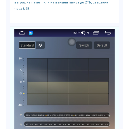
вътрешна памет, или на външна памет до 2Tb, свързана
чрез USB.