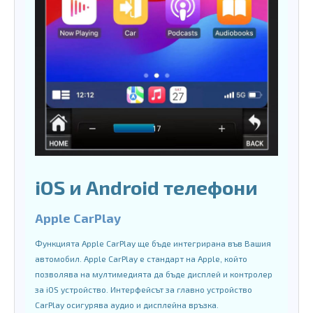
iOS и Android телефони
Apple CarPlay
Функцията Apple CarPlay ще бъде интегрирана във Вашия
автомобил. Apple CarPlay е стандарт на Apple, който
позволява на мултимедията да бъде дисплей и контролер
за iOS устройство. Интерфейсът за главно устройство
CarPlay осигурява аудио и дисплейна връзка.