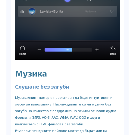
Музика
Слушане без загуби
Музикалният плеър е проектиран да бъде интуитивен и
лесен за използване. Наслаждавайте се на музика без
загуба на качество с поддръжка на всички основни аудио
формати (MP3, AC-3, AAC, WMA, WAV, OGG и други),
включително FLAC файлове без загуби.
Възпроизвежданите файлове могат да бъдат или на