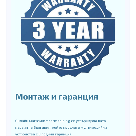
Монтаж и гаранция
Онлайн магазинът carmedia.bg се утвърждава като
първият в България, който предлага мултимедийни
устройства с 3 години гаранция.