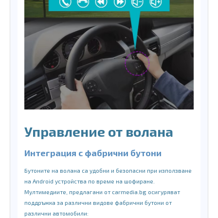
Управление от волана
Интеграция с фабрични бутони
Бутоните на волана са удобни и безопасни при използване
на Android устройства по време на шофиране.
Мултимедиите, предлагани от carmedia.bg осигуряват
поддръжка за различни видове фабрични бутони от
различни автомобили: