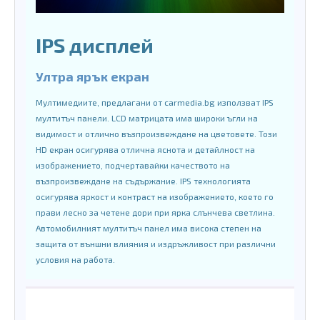
IPS дисплей
Ултра ярък екран
Мултимедиите, предлагани от carmedia.bg използват IPS
мултитъч панели. LCD матрицата има широки ъгли на
видимост и отлично възпроизвеждане на цветовете. Този
HD екран осигурява отлична яснота и детайлност на
изображението, подчертавайки качеството на
възпроизвеждане на съдържание. IPS технологията
осигурява яркост и контраст на изображението, което го
прави лесно за четене дори при ярка слънчева светлина.
Автомобилният мултитъч панел има висока степен на
защита от външни влияния и издръжливост при различни
условия на работа.