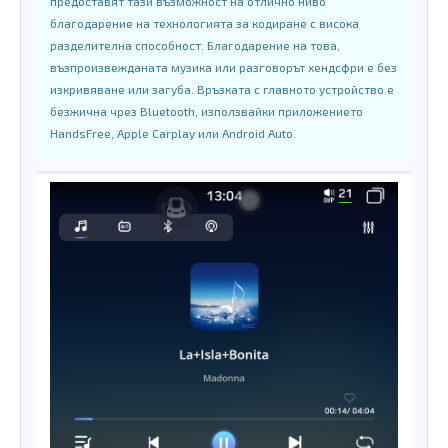
предоставят тази възможност на отлично ниво
благодарение на технологията за кодиране с висока
разделителна способност. Благодарение на това,
възпроизвежданата музика или разговорът хендсфри е без
изкривяване или загуба. Връзката с главното устройство е
безжична чрез Bluetooth, използвайки приложението
HandsFree, Apple Carplay или Android Auto.