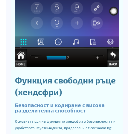
Функция свободни ръце
(хендсфри)
Безопасност и кодиране с висока
разделителна способност
Основната цел на функцията хендсфри е безопасността и
удобството. Мултимедиите, предлагани от carmedia.bg