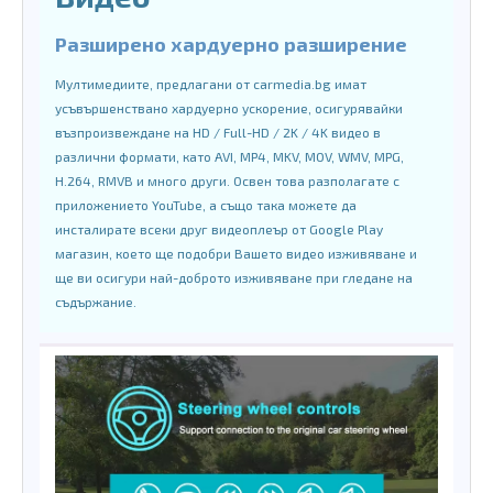
Разширено хардуерно разширение
Мултимедиите, предлагани от carmedia.bg имат
усъвършенствано хардуерно ускорение, осигурявайки
възпроизвеждане на HD / Full-HD / 2K / 4K видео в
различни формати, като AVI, MP4, MKV, MOV, WMV, MPG,
H.264, RMVB и много други. Освен това разполагате с
приложението YouTube, а също така можете да
инсталирате всеки друг видеоплеър от Google Play
магазин, което ще подобри Вашето видео изживяване и
ще ви осигури най-доброто изживяване при гледане на
съдържание.