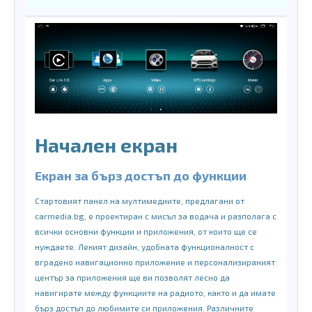
Начален екран
Екран за бърз достъп до функции
Стартовият панел на мултимедиите, предлагани от
carmedia.bg, е проектиран с мисъл за водача и разполага с
всички основни функции и приложения, от които ще се
нуждаете. Лекият дизайн, удобната функционалност с
вградено навигационно приложение и персонализираният
център за приложения ще ви позволят лесно да
навигирате между функциите на радиото, както и да имате
бърз достъп до любимите си приложения. Различните