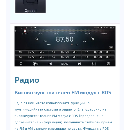
Радио
Високо чувствителен FM модул с RDS
Една от най-често използваните функции на
мултимедийната система е радиото. Благодарение на
високочувствителния FM модул с RDS (предаване на
допълнителна информация), получавате стабилен прием
на FM и AM станции навсякъде по света. Функцията RDS