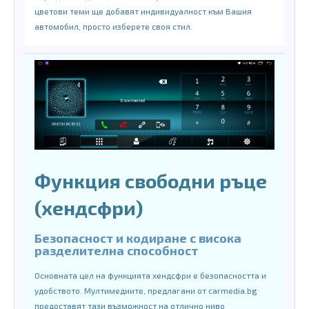
цветови теми ще добавят индивидуалност към Вашия
автомобил, просто изберете своя стил.
Функция свободни ръце
(хендсфри)
Безопасност и кодиране с висока
разделителна способност
Основната цел на функцията хендсфри е безопасността и
удобството. Мултимедиите, предлагани от carmedia.bg
предоставят тази възможност на отлично ниво