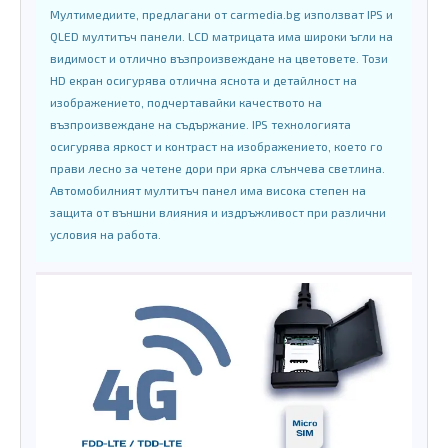
Мултимедиите, предлагани от carmedia.bg използват IPS и
QLED мултитъч панели. LCD матрицата има широки ъгли на
видимост и отлично възпроизвеждане на цветовете. Този
HD екран осигурява отлична яснота и детайлност на
изображението, подчертавайки качеството на
възпроизвеждане на съдържание. IPS технологията
осигурява яркост и контраст на изображението, което го
прави лесно за четене дори при ярка слънчева светлина.
Автомобилният мултитъч панел има висока степен на
защита от външни влияния и издръжливост при различни
условия на работа.