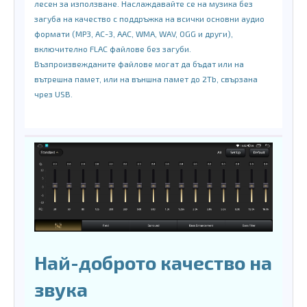
лесен за използване. Наслаждавайте се на музика без
загуба на качество с поддръжка на всички основни аудио
формати (MP3, AC-3, AAC, WMA, WAV, OGG и други),
включително FLAC файлове без загуби.
Възпроизвежданите файлове могат да бъдат или на
вътрешна памет, или на външна памет до 2Tb, свързана
чрез USB.
Най-доброто качество на
звука