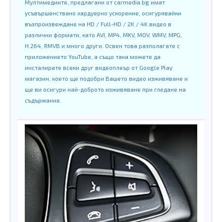
Мултимедиите, предлагани от carmedia.bg имат
усъвършенствано хардуерно ускорение, осигурявайки
възпроизвеждане на HD / Full-HD / 2K / 4K видео в
различни формати, като AVI, MP4, MKV, MOV, WMV, MPG,
H.264, RMVB и много други. Освен това разполагате с
приложението YouTube, а също така можете да
инсталирате всеки друг видеоплеър от Google Play
магазин, което ще подобри Вашето видео изживяване и
ще ви осигури най-доброто изживяване при гледане на
съдържание.