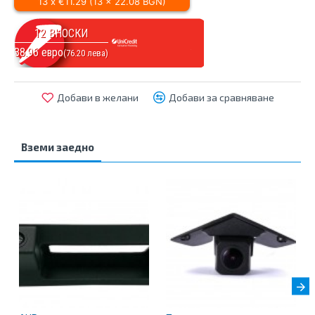
13 x €11.29 (13 x 22.08 BGN)
12 ВНОСКИ
38.96
евро
(
76.20
лева)
Добави в желани
Добави за сравняване
Вземи заедно