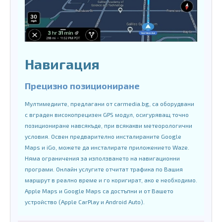
Навигация
Прецизно позициониране
Мултимедиите, предлагани от carmedia.bg, са оборудвани
с вграден високопрецизен GPS модул, осигуряващ точно
позициониране навсякъде, при всякакви метеорологични
условия. Освен предварително инсталираните Google
Maps и iGo, можете да инсталирате приложението Waze.
Няма ограничения за използването на навигационни
програми. Онлайн услугите отчитат трафика по Вашия
маршрут в реално време и го коригират, ако е необходимо.
Apple Maps и Google Maps са достъпни и от Вашето
устройство (Apple CarPlay и Android Auto).