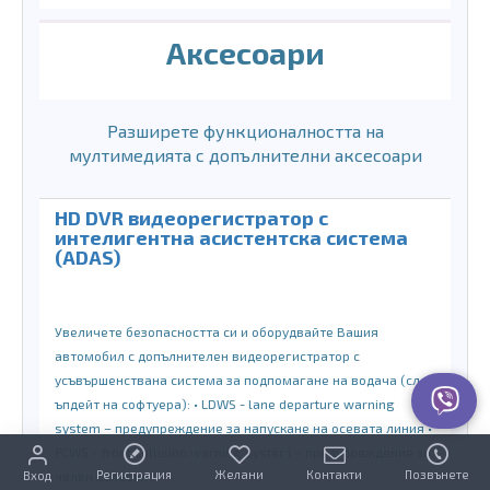
Аксесоари
Разширете функционалността на
мултимедията с допълнителни аксесоари
HD DVR видеорегистратор с
интелигентна асистентска система
(ADAS)
Увеличете безопасността си и оборудвайте Вашия
автомобил с допълнителен видеорегистратор с
усъвършенствана система за подпомагане на водача (след
ъпдейт на софтуера): • LDWS - lane departure warning
system – предупреждение за напускане на осевата линия •
FCWS - front collision warning system – предупреждение за
Регистрация
Желани
Контакти
Позвънете
Вход
челен сблъсък