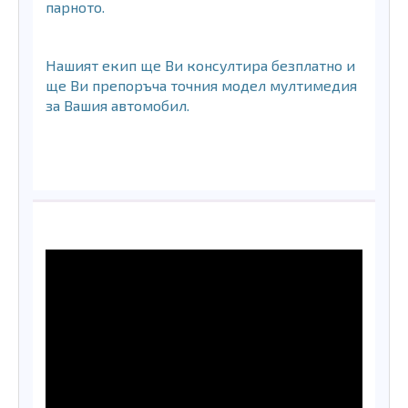
парното.
Нашият екип ще Ви консултира безплатно и
ще Ви препоръча точния модел мултимедия
за Вашия автомобил.