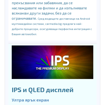
прекъсвания или забавяния, да се
наслаждавате на филми и да изпълнявате
всякакви други задачи, без да се
ограничавате.
Сред водещите доставчици на Android
мултимедийни системи, carmedia.bg предлага най-
добрите процесори, осигуряващи перфектна интеграция с
Вашия автомобил.
IPS и QLED дисплей
Ултра ярък екран