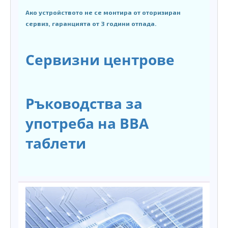
Ако устройството не се монтира от оторизиран
сервиз, гаранцията от 3 години отпада.
Сервизни центрове
Ръководства за
употреба на BBA
таблети