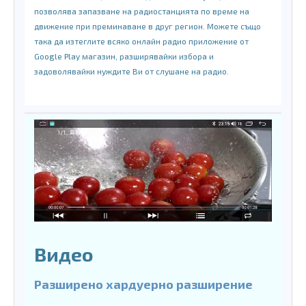
позволява запазване на радиостанцията по време на
движение при преминаване в друг регион. Можете също
така да изтеглите всяко онлайн радио приложение от
Google Play магазин, разширявайки избора и
задоволявайки нуждите Ви от слушане на радио.
Видео
Разширено хардуерно разширение