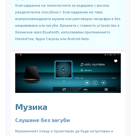
благодарение на технологията за кодиране с висока
разделителна способност. Благодарение на това,
възпроизвежданата музика или разговорът хендсфри е без
изкривяване или загуба. Връзката с главното устройство е
безжична чрез Bluetooth, използвайки приложението
HandsFree, Apple Carplay или Android Auto.
Музика
Слушане без загуби
Музикалният плеър е проектиран да бъде интуитивен и