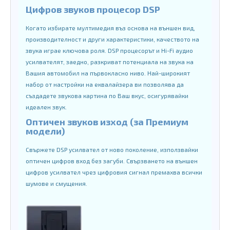
Цифров звуков процесор DSP
Когато избирате мултимедия въз основа на външен вид,
производителност и други характеристики, качеството на
звука играе ключова роля. DSP процесорът и Hi-Fi аудио
усилвателят, заедно, разкриват потенциала на звука на
Вашия автомобил на първокласно ниво. Най-широкият
набор от настройки на еквалайзера ви позволява да
създадете звукова картина по Ваш вкус, осигурявайки
идеален звук.
Оптичен звуков изход (за Премиум
модели)
Свържете DSP усилвател от ново поколение, използвайки
оптичен цифров вход без загуби. Свързването на външен
цифров усилвател чрез цифровия сигнал премахва всички
шумове и смущения.