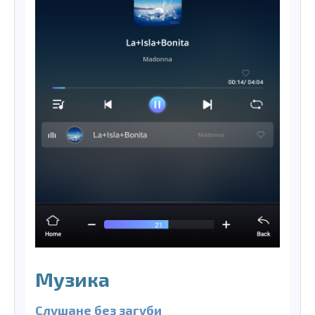
Музика
Слушане без загуби