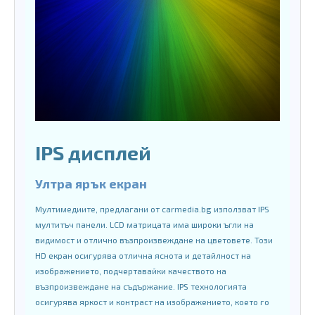
IPS дисплей
Ултра ярък екран
Мултимедиите, предлагани от carmedia.bg използват IPS
мултитъч панели. LCD матрицата има широки ъгли на
видимост и отлично възпроизвеждане на цветовете. Този
HD екран осигурява отлична яснота и детайлност на
изображението, подчертавайки качеството на
възпроизвеждане на съдържание. IPS технологията
осигурява яркост и контраст на изображението, което го