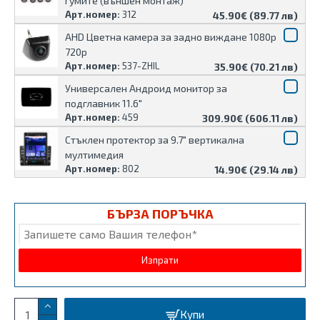
гумите (външен монтаж)
Арт.номер:
312
45.90€ (89.77 лв)
AHD Цветна камера за задно виждане 1080p
720p
Арт.номер:
537-ZHIL
35.90€ (70.21 лв)
Универсален Андроид монитор за
подглавник 11.6"
Арт.номер:
459
309.90€ (606.11 лв)
Стъклен протектор за 9.7″ вертикална
мултимедия
Арт.номер:
802
14.90€ (29.14 лв)
БЪРЗА ПОРЪЧКА
Купи