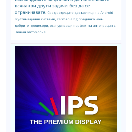
всякакви други задачи, без да се
ограничавате.
Сред водещите доставчици на Android
мултимедийни системи, carmedia.bg предлага най-
добрите процесори, осигуряващи перфектна интеграция с
Вашия автомобил.