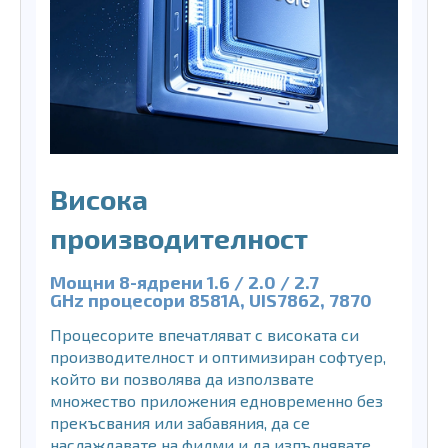
Висока
производителност
Мощни 8-ядрени 1.6 / 2.0 / 2.7
GHz
процесори
8581A, UIS7862, 7870
Процесорите впечатляват с високата си
производителност и оптимизиран софтуер,
който ви позволява да използвате
множество приложения едновременно без
прекъсвания или забавяния, да се
наслаждавате на филми и да изпълнявате