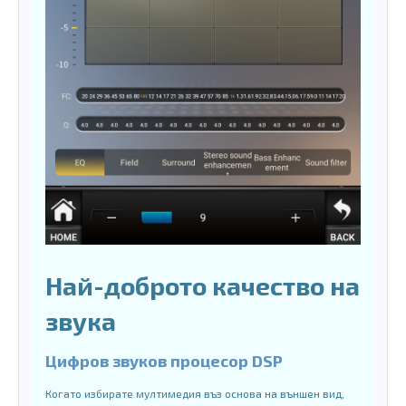
Най-доброто качество на
звука
Цифров звуков процесор DSP
Когато избирате мултимедия въз основа на външен вид,