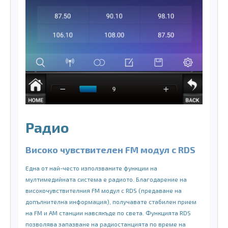
Радио
Високо чувствителен FM модул с RDS
Една от най-често използваните функции на
мултимедийната система е радиото. Благодарение на
високочувствителния FM модул с RDS (предаване на
допълнителна информация), получавате стабилен прием
на FM и AM станции навсякъде по света. Функцията RDS
позволява запазване на радиостанцията по време на