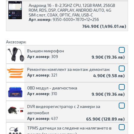
Андроид 16 - 8-2,7GHZ CPU, 12GB RAM, 256GB
ROM, RDS, DSP, CARPLAY, ANDROID AUTO, 4G
SIM слот, COAX, OPTIC, FAN, USB-C
Арт.номер:
9350-6000+7870+12+256
764.90€ (1,496.01 лв)
Аксесоари:
Външен микрофон
Арт.номер:
309
9.90€ (19.36 лв)
Ремонтен комплект за монтаж демонтаж
Арт.номер:
321
4.90€ (9.58 лв)
OBD модул - диагностика
Арт.номер:
310
9.90€ (19.36 лв)
DVR видеорегистратор с 2 камери за
автомобил
Арт.номер:
437
65.90€ (128.89 лв)
TPMS датчици за следене на налягането в