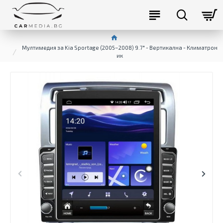
Мултимедия за Kia Sportage (2005–2008) 9.7″ - Вертикална - Климатрон
ик