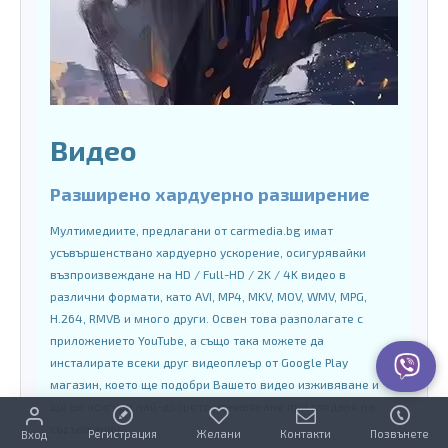
Видео
Разширено хардуерно разширение
Мултимедиите, предлагани от carmedia.bg имат
усъвършенствано хардуерно ускорение, осигурявайки
възпроизвеждане на HD / Full-HD / 2K / 4K видео в
различни формати, като AVI, MP4, MKV, MOV, WMV, MPG,
H.264, RMVB и много други. Освен това разполагате с
приложението YouTube, а също така можете да
инсталирате всеки друг видеоплеър от Google Play
магазин, което ще подобри Вашето видео изживяване и
ще ви осигури най-доброто изживяване при гледане на
съдържание.
Регистрация
Желани
Контакти
Позвънете
Вход