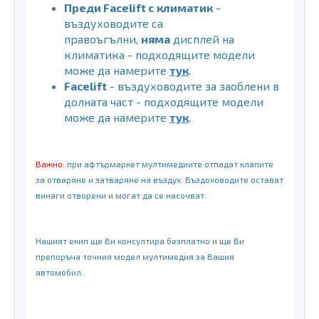
Преди Facelift с климатик
-
въздуховодите са
правоъгълни,
няма
дисплей на
климатика - подходящите модели
може да намерите
тук
.
Facelift
- въздуховодите за заоблени в
долната част - подходящите модели
може да намерите
тук
.
Важно:
при афтърмаркет мултимедиите отпадат клапите
за отваряне и затваряне на въздух. Въздоховодите остават
винаги отворени и могат да се насочват.
Нашият екип ще Ви консултира безплатно и ще Ви
препоръча точния модел мултимедия за Вашия
автомобил.