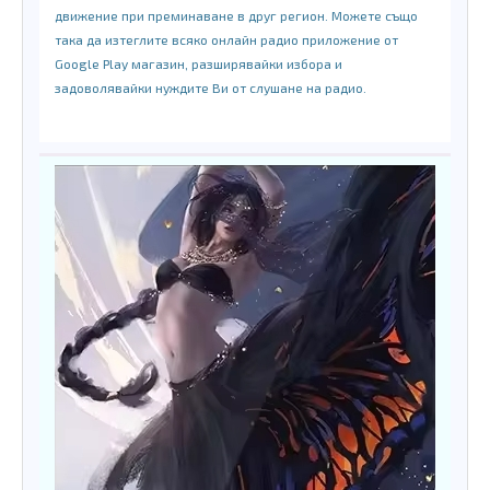
движение при преминаване в друг регион. Можете също
така да изтеглите всяко онлайн радио приложение от
Google Play магазин, разширявайки избора и
задоволявайки нуждите Ви от слушане на радио.