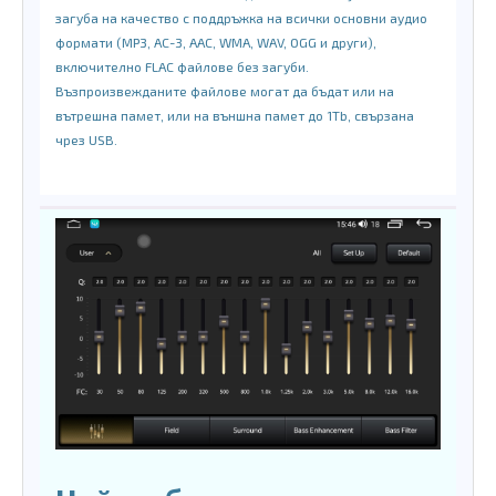
загуба на качество с поддръжка на всички основни аудио
формати (MP3, AC-3, AAC, WMA, WAV, OGG и други),
включително FLAC файлове без загуби.
Възпроизвежданите файлове могат да бъдат или на
вътрешна памет, или на външна памет до 1Tb, свързана
чрез USB.