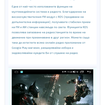
Една от най-често използваните функции на
мултимедийната система е радиото. Благодарение на
високочувствителния FM модул с RDS (предаване на
допълнителна информация), получавате стабилен прием
на FM и AM станции навсякъде по света. Функцията RDS
позволява запазване на радиостанцията по време на
движение при преминаване в друг регион. Можете също
така да изтеглите всяко онлайн радио приложение от
Google Play магазин, разширявайки избора и
задоволявайки нуждите Ви от слушане на радио.