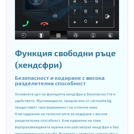
Функция свободни ръце
(хендсфри)
Безопасност и кодиране с висока
разделителна способност
Основната цел на функцията хендсфри е безопасността и
удобството. Мултимедиите, предлагани от carmedia.bg
предоставят тази възможност на отлично ниво
благодарение на технологията за кодиране с висока
разделителна способност. Благодарение на това,
възпроизвежданата музика или разговорът хендсфри е без
изкривяване или загуба. Връзката с главното устройство е