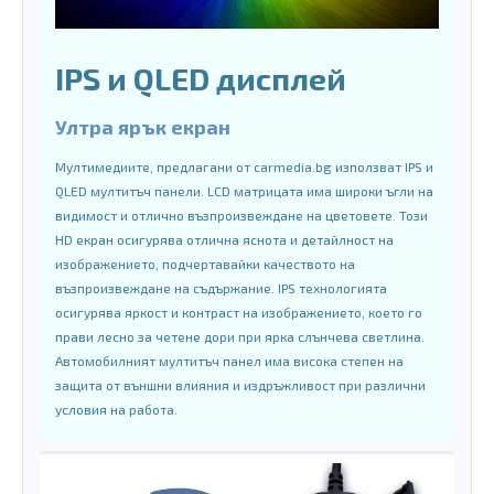
IPS и QLED дисплей
Ултра ярък екран
Мултимедиите, предлагани от carmedia.bg използват IPS и
QLED мултитъч панели. LCD матрицата има широки ъгли на
видимост и отлично възпроизвеждане на цветовете. Този
HD екран осигурява отлична яснота и детайлност на
изображението, подчертавайки качеството на
възпроизвеждане на съдържание. IPS технологията
осигурява яркост и контраст на изображението, което го
прави лесно за четене дори при ярка слънчева светлина.
Автомобилният мултитъч панел има висока степен на
защита от външни влияния и издръжливост при различни
условия на работа.