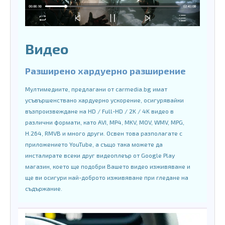
Видео
Разширено хардуерно разширение
Мултимедиите, предлагани от carmedia.bg имат
усъвършенствано хардуерно ускорение, осигурявайки
възпроизвеждане на HD / Full-HD / 2K / 4K видео в
различни формати, като AVI, MP4, MKV, MOV, WMV, MPG,
H.264, RMVB и много други. Освен това разполагате с
приложението YouTube, а също така можете да
инсталирате всеки друг видеоплеър от Google Play
магазин, което ще подобри Вашето видео изживяване и
ще ви осигури най-доброто изживяване при гледане на
съдържание.