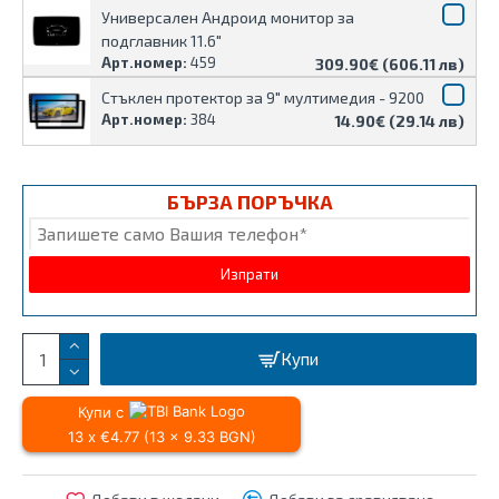
Универсален Андроид монитор за
подглавник 11.6"
Арт.номер:
459
309.90€ (606.11 лв)
Стъклен протектор за 9″ мултимедия - 9200
Арт.номер:
384
14.90€ (29.14 лв)
БЪРЗА ПОРЪЧКА
Купи
Купи с
13 x €4.77 (13 x 9.33 BGN)