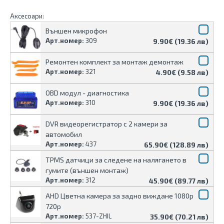
Аксесоари:
Външен микрофон
Арт.номер:
309
9.90€ (19.36 лв)
Ремонтен комплект за монтаж демонтаж
Арт.номер:
321
4.90€ (9.58 лв)
OBD модул - диагностика
Арт.номер:
310
9.90€ (19.36 лв)
DVR видеорегистратор с 2 камери за
автомобил
Арт.номер:
437
65.90€ (128.89 лв)
TPMS датчици за следене на налягането в
гумите (външен монтаж)
Арт.номер:
312
45.90€ (89.77 лв)
AHD Цветна камера за задно виждане 1080p
720p
Арт.номер:
537-ZHIL
35.90€ (70.21 лв)