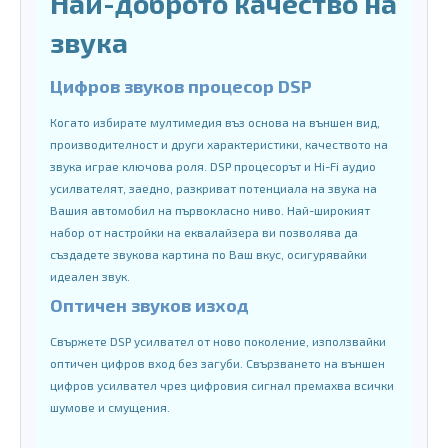
Най-доброто качество на
звука
Цифров звуков процесор DSP
Когато избирате мултимедия въз основа на външен вид,
производителност и други характеристики, качеството на
звука играе ключова роля. DSP процесорът и Hi-Fi аудио
усилвателят, заедно, разкриват потенциала на звука на
Вашия автомобил на първокласно ниво. Най-широкият
набор от настройки на еквалайзера ви позволява да
създадете звукова картина по Ваш вкус, осигурявайки
идеален звук.
Оптичен звуков изход
Свържете DSP усилвател от ново поколение, използвайки
оптичен цифров вход без загуби. Свързването на външен
цифров усилвател чрез цифровия сигнал премахва всички
шумове и смущения.