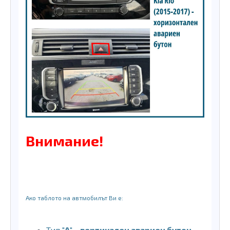
Внимание!
Ако таблото на автмобилът Ви е:
Тип "
A
" -
вертикален авариен бутон
-