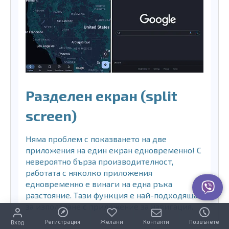
Разделен екран (split
screen)
Няма проблем с показването на две
приложения на един екран едновременно! С
невероятно бърза производителност,
работата с няколко приложения
едновременно е винаги на една ръка
разстояние. Тази функция е най-подходяща
за използване с приложение за навигация.
Регистрация
Желани
Контакти
Позвънете
Вход