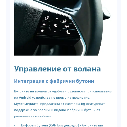
Управление от волана
Интеграция с фабрични бутони
Бутоните на волана са удобни и безопасни при използване
на Android устройства по време на шофиране.
Мултимедиите, предлагани от carmedia.bg осигуряват
поддръжка за различни видове фабрични бутони от
различни автомобили:
•
Цифрови бутони (CAN bus декодер) - бутоните ще