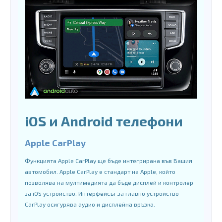
iOS и Android телефони
Apple CarPlay
Функцията Apple CarPlay ще бъде интегрирана във Вашия
автомобил. Apple CarPlay е стандарт на Apple, който
позволява на мултимедията да бъде дисплей и контролер
за iOS устройство. Интерфейсът за главно устройство
CarPlay осигурява аудио и дисплейна връзка.