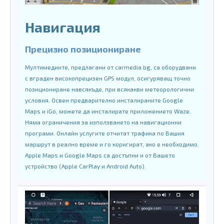
Навигация
Прецизно позициониране
Мултимедиите, предлагани от carmedia.bg, са оборудвани
с вграден високопрецизен GPS модул, осигуряващ точно
позициониране навсякъде, при всякакви метеорологични
условия. Освен предварително инсталираните Google
Maps и iGo, можете да инсталирате приложението Waze.
Няма ограничения за използването на навигационни
програми. Онлайн услугите отчитат трафика по Вашия
маршрут в реално време и го коригират, ако е необходимо.
Apple Maps и Google Maps са достъпни и от Вашето
устройство (Apple CarPlay и Android Auto).