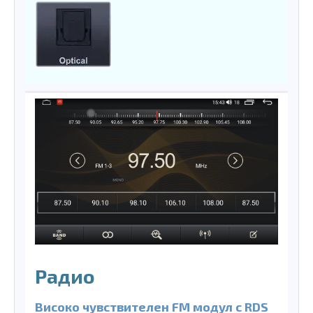
Радио
Високо чувствителен FM модул с RDS