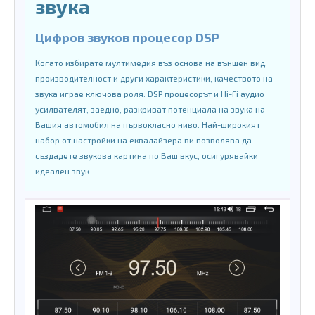
звука
Цифров звуков процесор DSP
Когато избирате мултимедия въз основа на външен вид,
производителност и други характеристики, качеството на
звука играе ключова роля. DSP процесорът и Hi-Fi аудио
усилвателят, заедно, разкриват потенциала на звука на
Вашия автомобил на първокласно ниво. Най-широкият
набор от настройки на еквалайзера ви позволява да
създадете звукова картина по Ваш вкус, осигурявайки
идеален звук.