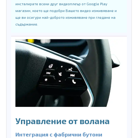
инсталирате всеки друг видеоплеър от Google Play
магазин, което ще подобри Вашето видео изживяване и
ще ви осигури най-доброто изживяване при гледане на
съдържание.
Управление от волана
Интеграция с фабрични бутони