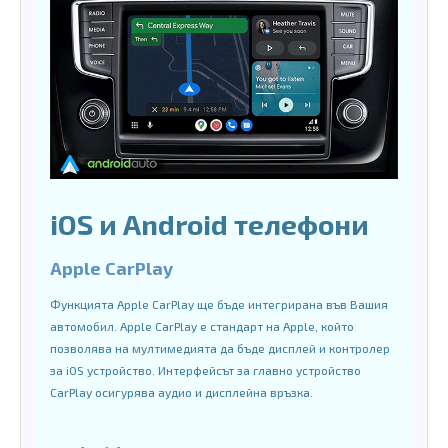
iOS и Android телефони
Apple CarPlay
Функцията Apple CarPlay ще бъде интегрирана във Вашия
автомобил. Apple CarPlay е стандарт на Apple, който
позволява на мултимедията да бъде дисплей и контролер
за iOS устройство. Интерфейсът за главно устройство
CarPlay осигурява аудио и дисплейна връзка.