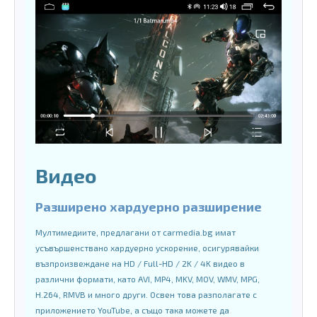
Видео
Разширено хардуерно разширение
Мултимедиите, предлагани от carmedia.bg имат
усъвършенствано хардуерно ускорение, осигурявайки
възпроизвеждане на HD / Full-HD / 2K / 4K видео в
различни формати, като AVI, MP4, MKV, MOV, WMV, MPG,
H.264, RMVB и много други. Освен това разполагате с
приложението YouTube, а също така можете да