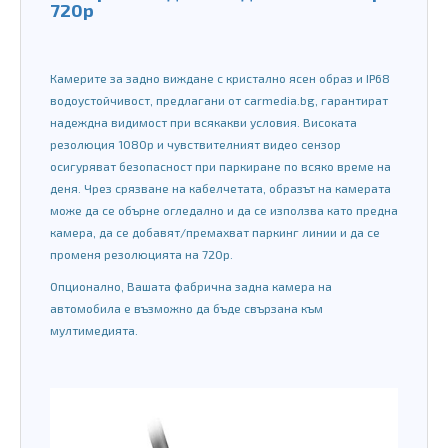
720p
Камерите за задно виждане с кристално ясен образ и IP68
водоустойчивост, предлагани от carmedia.bg, гарантират
надеждна видимост при всякакви условия.
Високата
резолюция 1080p и чувствителният видео сензор
осигуряват безопасност при паркиране по всяко време на
деня. Чрез срязване на кабелчетата, образът на камерата
може да се обърне огледално и да се използва като предна
камера, да се добавят/премахват паркинг линии и да се
променя резолюцията на 720p.
Опционално, Вашата фабрична задна камера на
автомобила е възможно да бъде свързана към
мултимедията.