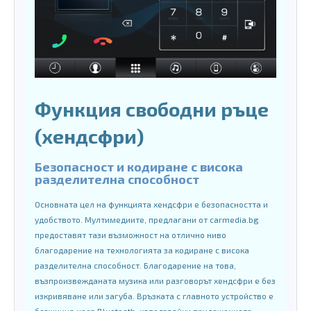
Функция свободни ръце
(хендсфри)
Безопасност и кодиране с висока
разделителна способност
Основната цел на функцията хендсфри е безопасността и
удобството. Мултимедиите, предлагани от carmedia.bg
предоставят тази възможност на отлично ниво
благодарение на технологията за кодиране с висока
разделителна способност. Благодарение на това,
възпроизвежданата музика или разговорът хендсфри е без
изкривяване или загуба. Връзката с главното устройство е
безжична чрез Bluetooth, използвайки приложението