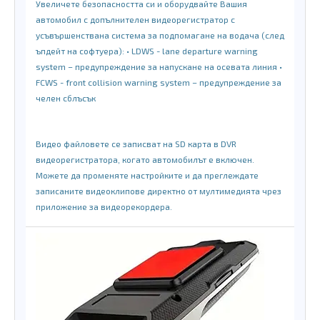
Увеличете безопасността си и оборудвайте Вашия
автомобил с допълнителен видеорегистратор с
усъвършенствана система за подпомагане на водача (след
ъпдейт на софтуера): • LDWS - lane departure warning
system – предупреждение за напускане на осевата линия •
FCWS - front collision warning system – предупреждение за
челен сблъсък
Видео файловете се записват на SD карта в DVR
видеорегистратора, когато автомобилът е включен.
Можете да променяте настройките и да преглеждате
записаните видеоклипове директно от мултимедията
чрез
приложение за видеорекордера.