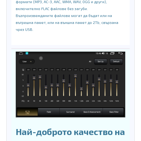
формати (MP3, AC-3, AAC, WMA, WAV, OGG и други),
включително FLAC файлове без загуби.
Възпроизвежданите файлове могат да бъдат или на
вътрешна памет, или на външна памет до 2Tb, свързана
чрез USB.
Най-доброто качество на