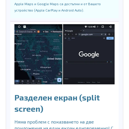
Apple Maps и Google Maps са достъпни и от Вашето
устройство (Apple CarPlay и Android Auto).
Разделен екран (split
screen)
Няма проблем с показването на две
приложения на един екран едновременно! С