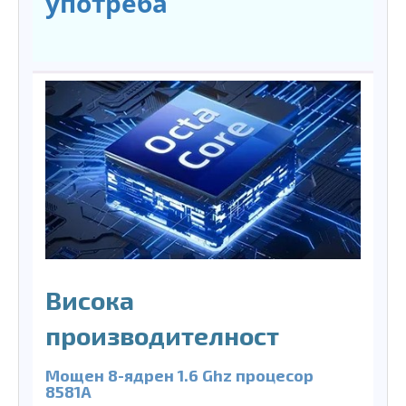
употреба
Висока
производителност
Мощен 8-ядрен 1.6 Ghz процесор
8581A