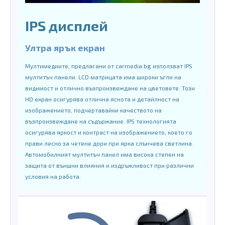
IPS дисплей
Ултра ярък екран
Мултимедиите, предлагани от carmedia.bg използват IPS
мултитъч панели. LCD матрицата има широки ъгли на
видимост и отлично възпроизвеждане на цветовете. Този
HD екран осигурява отлична яснота и детайлност на
изображението, подчертавайки качеството на
възпроизвеждане на съдържание. IPS технологията
осигурява яркост и контраст на изображението, което го
прави лесно за четене дори при ярка слънчева светлина.
Автомобилният мултитъч панел има висока степен на
защита от външни влияния и издръжливост при различни
условия на работа.