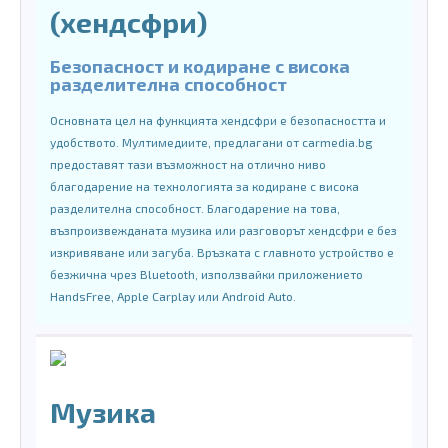
(хендсфри)
Безопасност и кодиране с висока
разделителна способност
Основната цел на функцията хендсфри е безопасността и
удобството. Мултимедиите, предлагани от carmedia.bg
предоставят тази възможност на отлично ниво
благодарение на технологията за кодиране с висока
разделителна способност. Благодарение на това,
възпроизвежданата музика или разговорът хендсфри е без
изкривяване или загуба. Връзката с главното устройство е
безжична чрез Bluetooth, използвайки приложението
HandsFree, Apple Carplay или Android Auto.
Музика