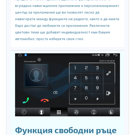
вградено навигационно приложение и персонализираният
център за приложения ще ви позволят лесно да
навигирате между функциите на радиото, както и да имате
бърз достъп до любимите си приложения. Различните
цветови теми ще добавят индивидуалност към Вашия
автомобил, просто изберете своя стил.
Функция свободни ръце