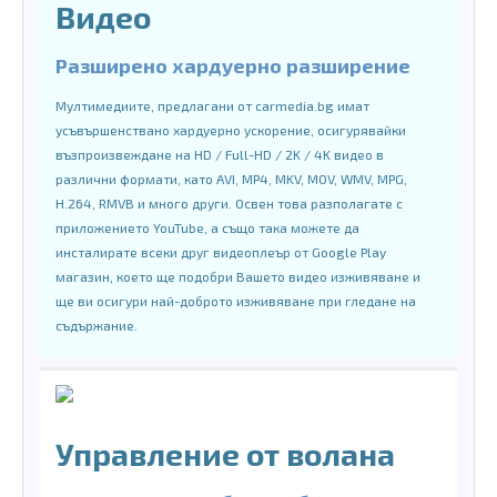
Видео
Разширено хардуерно разширение
Мултимедиите, предлагани от carmedia.bg имат
усъвършенствано хардуерно ускорение, осигурявайки
възпроизвеждане на HD / Full-HD / 2K / 4K видео в
различни формати, като AVI, MP4, MKV, MOV, WMV, MPG,
H.264, RMVB и много други. Освен това разполагате с
приложението YouTube, а също така можете да
инсталирате всеки друг видеоплеър от Google Play
магазин, което ще подобри Вашето видео изживяване и
ще ви осигури най-доброто изживяване при гледане на
съдържание.
Управление от волана