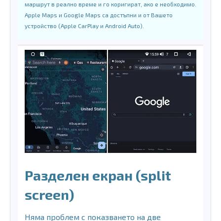
маршрут в реално време и го коригират, ако е необходимо.
Apple Maps и Google Maps са достъпни и от Вашето
устройство (Apple CarPlay и Android Auto).
Разделен екран (split
screen)
Няма проблем с показването на две