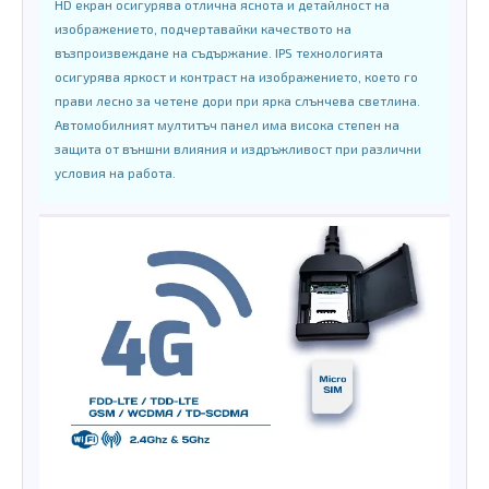
HD екран осигурява отлична яснота и детайлност на
изображението, подчертавайки качеството на
възпроизвеждане на съдържание. IPS технологията
осигурява яркост и контраст на изображението, което го
прави лесно за четене дори при ярка слънчева светлина.
Автомобилният мултитъч панел има висока степен на
защита от външни влияния и издръжливост при различни
условия на работа.