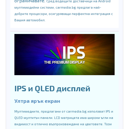
ограничавате.
Сред водещите доставчици на Android
мултимедийни системи, carmedia.bg предлага най-
добрите процесори, осигуряващи перфектна интеграция с
Вашия автомобил.
IPS и QLED дисплей
Ултра ярък екран
Мултимедиите, предлагани от carmedia.bg използват IPS и
QLED мултитъч панели. LCD матрицата има широки ъгли на
видимост и отлично възпроизвеждане на цветовете. Този