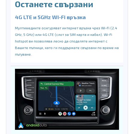
Останете свързани
4G LTE и 5GHz Wi-Fi връзка
Мултимедиите осигуряват интернет връзка чрез Wi-Fi (2.4
GHz, 5 GHz) или 4G LTE (слот за SIM карта и кабел). Wi-Fi
hotspot ви позволява лесно да споделяте интернет с
Вашите пътници, като ги поддържате свързани по време на
пътуване.