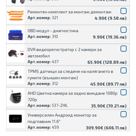
Ремонтен комплект за монтаж демонтаж
Арт.номер:
321
4.90€ (9.58 лв)
OBD модул - диагностика
Арт.номер:
310
9.90€ (19.36 лв)
DVR видеорегистратор с 2 камери за
автомобил
Арт.номер:
437
65.90€ (128.89 лв)
TPMS датчици за следене на налягането в
гумите (външен монтаж)
Арт.номер:
312
45.90€ (89.77 лв)
AHD Цветна камера за задно виждане 1080p
720p
Арт.номер:
537-ZHIL
35.90€ (70.21 лв)
Универсален Андроид монитор за
подглавник 11.6"
Арт.номер:
459
309.90€ (606.11 лв)