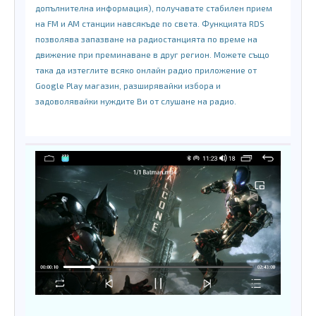
допълнителна информация), получавате стабилен прием
на FM и AM станции навсякъде по света. Функцията RDS
позволява запазване на радиостанцията по време на
движение при преминаване в друг регион. Можете също
така да изтеглите всяко онлайн радио приложение от
Google Play магазин, разширявайки избора и
задоволявайки нуждите Ви от слушане на радио.